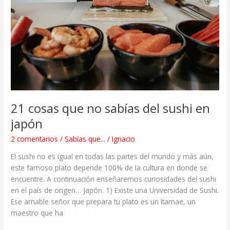
sabías
del
sushi
en
japón
21 cosas que no sabías del sushi en
japón
2 comentarios
/
Sabías que...
/
Ignacio
El sushi no es igual en todas las partes del mundo y más aún,
este famoso plato depende 100% de la cultura en donde se
encuentre. A continuación enseñaremos curiosidades del sushi
en el país de origen… Japón. 1) Existe una Universidad de Sushi.
Ese amable señor que prepara tu plato es un Itamae, un
maestro que ha