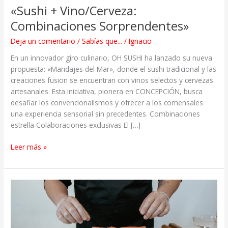
«Sushi + Vino/Cerveza:
Combinaciones Sorprendentes»
Deja un comentario
/
Sabías que...
/
Ignacio
En un innovador giro culinario, OH SUSHI ha lanzado su nueva
propuesta: «Maridajes del Mar», donde el sushi tradicional y las
creaciones fusion se encuentran con vinos selectos y cervezas
artesanales. Esta iniciativa, pionera en CONCEPCIÓN, busca
desafiar los convencionalismos y ofrecer a los comensales
una experiencia sensorial sin precedentes. Combinaciones
estrella Colaboraciones exclusivas El […]
Leer más »
21
cosas
que
no